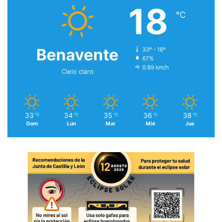
18
℃
Benavente
33º - 18º
67%
0.89 km/h
Cielo claro
33
34
35
36
38
℃
℃
℃
℃
℃
Dom
Lun
Mar
Mié
Jue