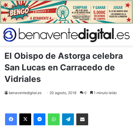
El Obispo de Astorga celebra
San Lucas en Carracedo de
Vidriales
benaventedigital.es
20 agosto, 2018
0
1 minuto leído
Facebook
X
Messenger
WhatsApp
Telegram
Compartir via Email