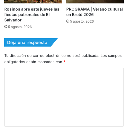
Rosinos abre este jueves las
PROGRAMA | Verano cultural
fiestas patronales de El
en Bretó 2026
Salvador
5 agosto, 2026
5 agosto, 2026
Deja una respuesta
Tu dirección de correo electrónico no será publicada.
Los campos
obligatorios están marcados con
*
C
o
m
e
n
t
a