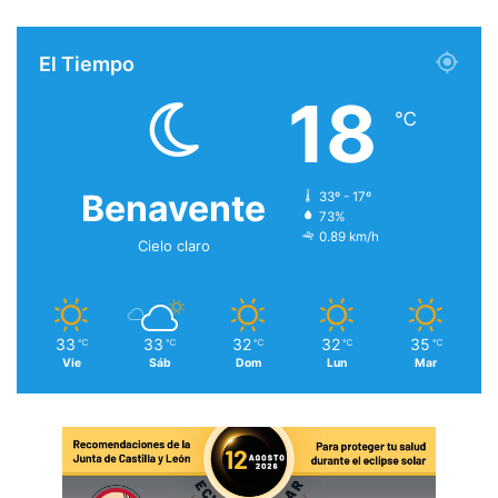
El Tiempo
18
℃
Benavente
33º - 17º
73%
0.89 km/h
Cielo claro
33
33
32
32
35
℃
℃
℃
℃
℃
Vie
Sáb
Dom
Lun
Mar