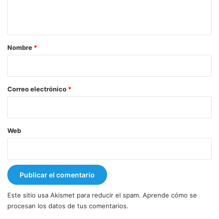
n
t
a
r
Nombre
*
i
o
*
Correo electrónico
*
Web
Este sitio usa Akismet para reducir el spam.
Aprende cómo se
procesan los datos de tus comentarios.