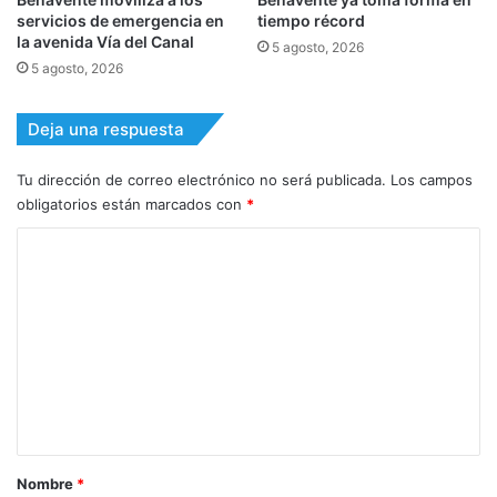
servicios de emergencia en
tiempo récord
la avenida Vía del Canal
5 agosto, 2026
5 agosto, 2026
Deja una respuesta
Tu dirección de correo electrónico no será publicada.
Los campos
obligatorios están marcados con
*
C
o
m
e
n
t
a
r
Nombre
*