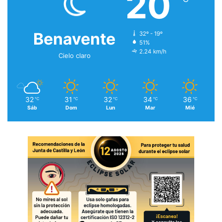
20
Benavente
32º - 19º
51%
2.24 km/h
Cielo claro
32
31
32
34
36
℃
℃
℃
℃
℃
Sáb
Dom
Lun
Mar
Mié