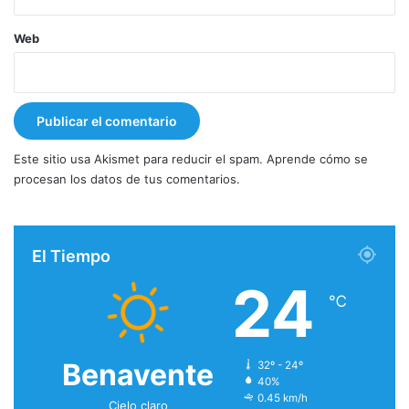
Web
Este sitio usa Akismet para reducir el spam.
Aprende cómo se
procesan los datos de tus comentarios.
El Tiempo
24
℃
Benavente
32º - 24º
40%
0.45 km/h
Cielo claro