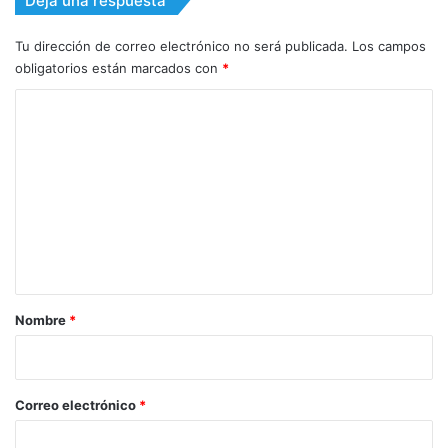
Deja una respuesta
Tu dirección de correo electrónico no será publicada.
Los campos
obligatorios están marcados con
*
C
o
m
e
n
t
a
r
Nombre
*
i
o
*
Correo electrónico
*