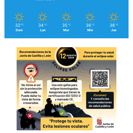
32
34
35
36
38
℃
℃
℃
℃
℃
Dom
Lun
Mar
Mié
Jue