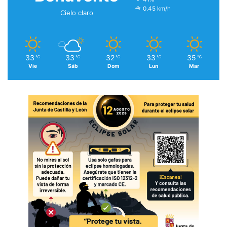
0.45 km/h
Cielo claro
33
33
32
33
35
℃
℃
℃
℃
℃
Vie
Sáb
Dom
Lun
Mar