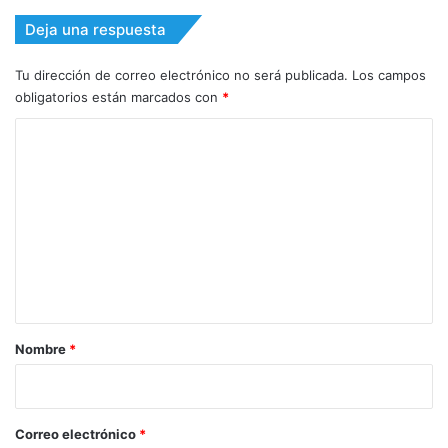
Deja una respuesta
Tu dirección de correo electrónico no será publicada.
Los campos
obligatorios están marcados con
*
C
o
m
e
n
t
a
r
Nombre
*
i
o
*
Correo electrónico
*