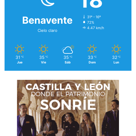
Benavente
31º - 16º
72%
4.47 km/h
Cielo claro
31
35
35
33
32
℃
℃
℃
℃
℃
Jue
Vie
Sáb
Dom
Lun