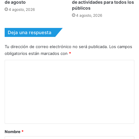
de agosto
de actividades para todos los
públicos
4 agosto, 2026
4 agosto, 2026
Deja una respuesta
Tu dirección de correo electrónico no será publicada.
Los campos
obligatorios están marcados con
*
C
o
m
e
n
t
a
r
Nombre
*