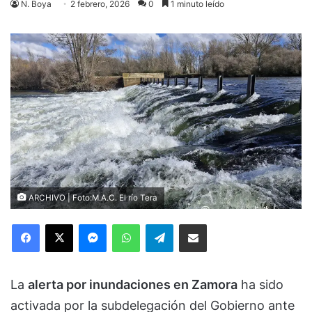
N. Boya
2 febrero, 2026
0
1 minuto leído
ARCHIVO | Foto:M.A.C. El río Tera
Facebook
X
Messenger
WhatsApp
Telegram
Compartir via Email
La
alerta por inundaciones en Zamora
ha sido
activada por la subdelegación del Gobierno ante