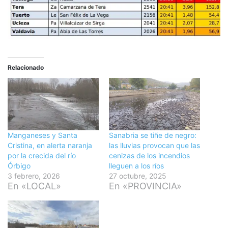
Relacionado
Manganeses y Santa
Sanabria se tiñe de negro:
Cristina, en alerta naranja
las lluvias provocan que las
por la crecida del río
cenizas de los incendios
Órbigo
lleguen a los ríos
3 febrero, 2026
27 octubre, 2025
En «LOCAL»
En «PROVINCIA»