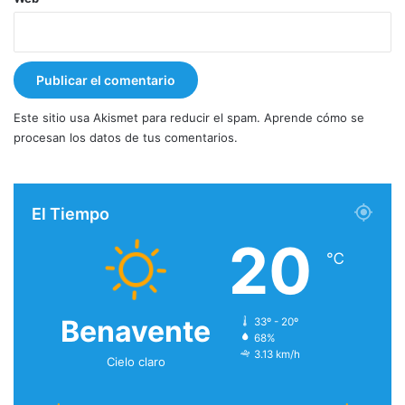
Este sitio usa Akismet para reducir el spam.
Aprende cómo se
procesan los datos de tus comentarios.
El Tiempo
20
℃
Benavente
33º - 20º
68%
3.13 km/h
Cielo claro