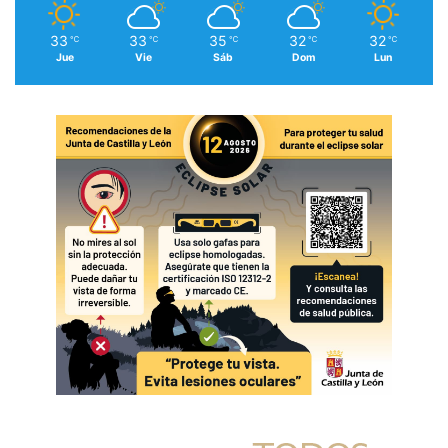
33
33
35
32
32
℃
℃
℃
℃
℃
Jue
Vie
Sáb
Dom
Lun