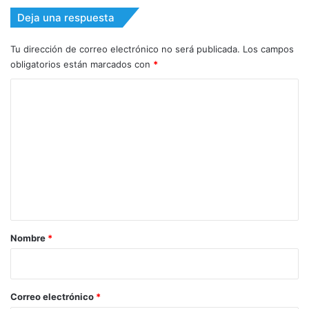
Deja una respuesta
Tu dirección de correo electrónico no será publicada.
Los campos
obligatorios están marcados con
*
C
o
m
e
n
t
a
r
Nombre
*
i
o
*
Correo electrónico
*