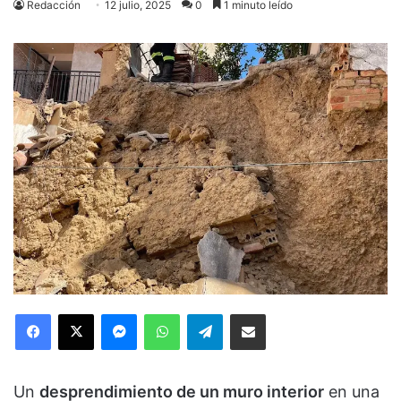
Redacción
12 julio, 2025
0
1 minuto leído
Facebook
X
Messenger
WhatsApp
Telegram
Compartir via Email
Un
desprendimiento de un muro interior
en una