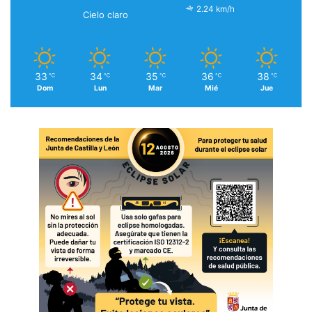
2.24 km/h
Cielo claro
33
34
35
36
38
℃
℃
℃
℃
℃
Dom
Lun
Mar
Mié
Jue