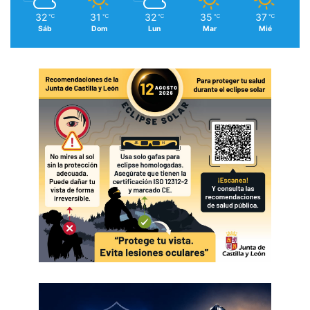
32
31
32
35
37
℃
℃
℃
℃
℃
Sáb
Dom
Lun
Mar
Mié