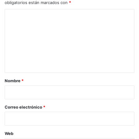
obligatorios están marcados con
*
C
o
m
e
n
t
a
r
Nombre
*
i
o
*
Correo electrónico
*
Web