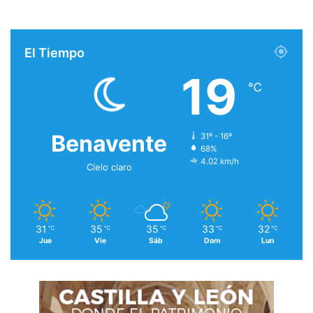
El Tiempo
19
℃
Benavente
31º - 16º
68%
4.02 km/h
Cielo claro
31
35
35
33
32
℃
℃
℃
℃
℃
Jue
Vie
Sáb
Dom
Lun