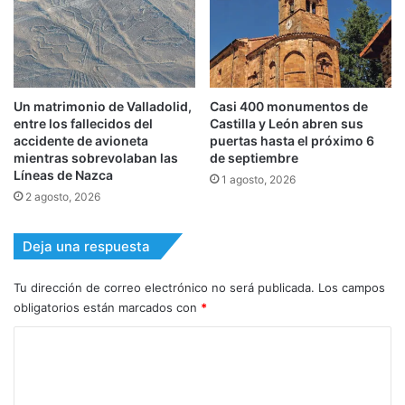
Un matrimonio de Valladolid,
Casi 400 monumentos de
entre los fallecidos del
Castilla y León abren sus
accidente de avioneta
puertas hasta el próximo 6
mientras sobrevolaban las
de septiembre
Líneas de Nazca
1 agosto, 2026
2 agosto, 2026
Deja una respuesta
Tu dirección de correo electrónico no será publicada.
Los campos
obligatorios están marcados con
*
C
o
m