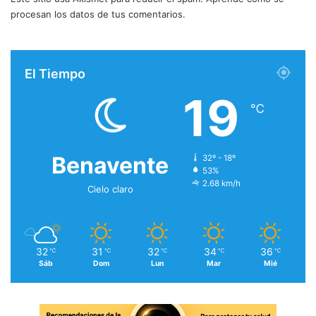
procesan los datos de tus comentarios.
El Tiempo
19
℃
Benavente
32º - 18º
53%
2.68 km/h
Cielo claro
32
31
32
34
36
℃
℃
℃
℃
℃
Sáb
Dom
Lun
Mar
Mié