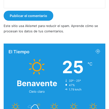
Este sitio usa Akismet para reducir el spam.
Aprende cómo se
procesan los datos de tus comentarios.
El Tiempo
25
℃
Benavente
33º - 25º
47%
1.79 km/h
Cielo claro