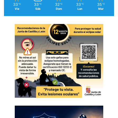
33
33
32
33
35
℃
℃
℃
℃
℃
Vie
Sáb
Dom
Lun
Mar