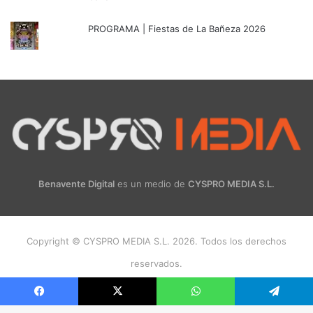
PROGRAMA | Fiestas de La Bañeza 2026
Benavente Digital
es un medio de
CYSPRO MEDIA S.L.
Copyright © CYSPRO MEDIA S.L. 2026. Todos los derechos
reservados.
Facebook
X
Instagram
Facebook
X
WhatsApp
Telegram