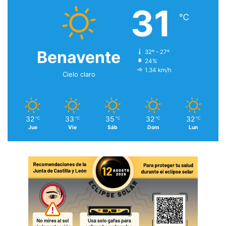
31
℃
Benavente
32º - 27º
24%
1.34 km/h
Cielo claro
32
33
35
32
32
℃
℃
℃
℃
℃
Jue
Vie
Sáb
Dom
Lun