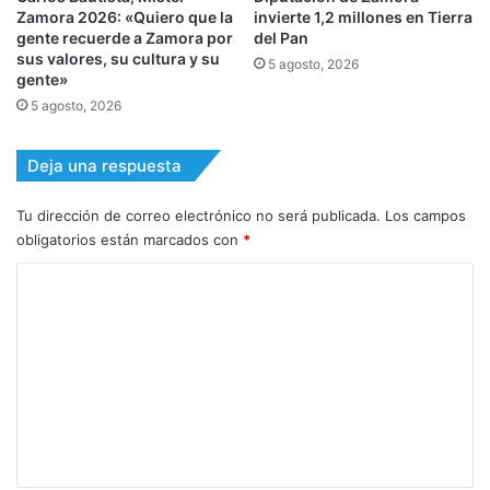
Zamora 2026: «Quiero que la
invierte 1,2 millones en Tierra
gente recuerde a Zamora por
del Pan
sus valores, su cultura y su
5 agosto, 2026
gente»
5 agosto, 2026
Deja una respuesta
Tu dirección de correo electrónico no será publicada.
Los campos
obligatorios están marcados con
*
C
o
m
e
n
t
a