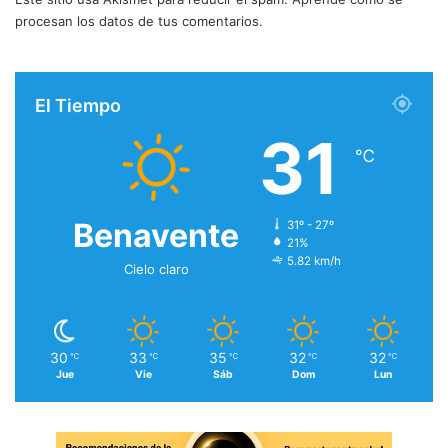
procesan los datos de tus comentarios.
El Tiempo
31
℃
Benavente
31º - 27º
21%
5.82 km/h
Cielo claro
30
33
35
32
32
℃
℃
℃
℃
℃
Jue
Vie
Sáb
Dom
Lun