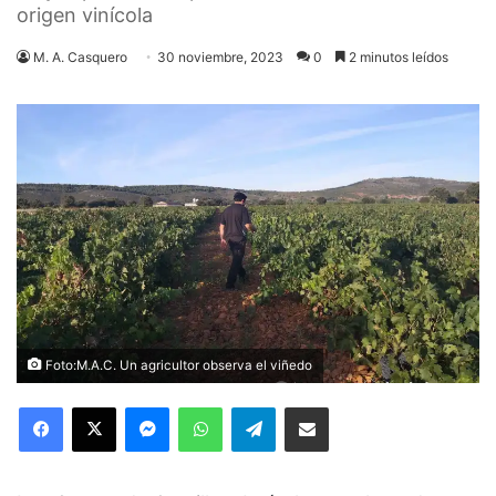
origen vinícola
M. A. Casquero
30 noviembre, 2023
0
2 minutos leídos
Foto:M.A.C. Un agricultor observa el viñedo
Facebook
X
Messenger
WhatsApp
Telegram
Compartir via Email