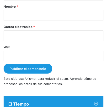
r
Nombre
*
i
o
*
Correo electrónico
*
Web
Este sitio usa Akismet para reducir el spam.
Aprende cómo se
procesan los datos de tus comentarios.
El Tiempo