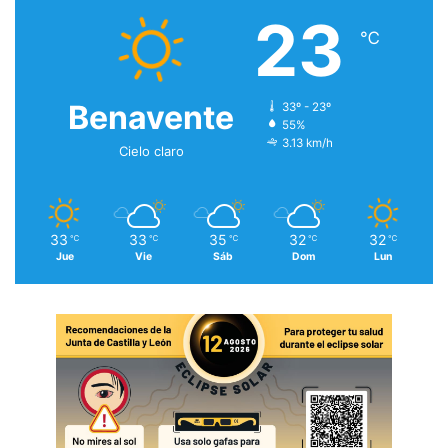
23
℃
Benavente
33º - 23º
55%
3.13 km/h
Cielo claro
33
33
35
32
32
℃
℃
℃
℃
℃
Jue
Vie
Sáb
Dom
Lun