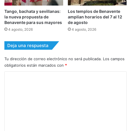
Tango, bachata y sevillanas:
Los templos de Benavente
la nueva propuesta de
amplían horarios del 7 al 12
Benavente para sus mayores
de agosto
4 agosto, 2026
4 agosto, 2026
Deja una respuesta
Tu dirección de correo electrónico no será publicada.
Los campos
obligatorios están marcados con
*
C
o
m
e
n
t
a