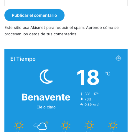
Este sitio usa Akismet para reducir el spam.
Aprende cómo se
procesan los datos de tus comentarios.
El Tiempo
18
℃
Benavente
33º - 17º
73%
0.89 km/h
Cielo claro