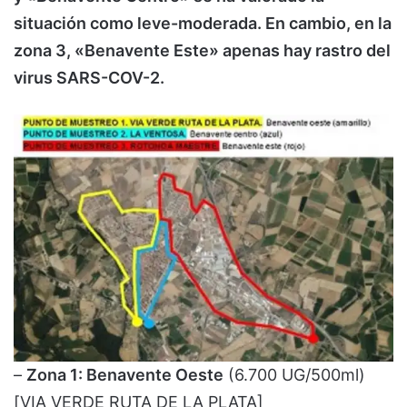
situación como leve-moderada. En cambio, en la
zona 3, «Benavente Este» apenas hay rastro del
virus SARS-COV-2.
–
Zona 1: Benavente Oeste
(6.700 UG/500ml)
[VIA VERDE RUTA DE LA PLATA]