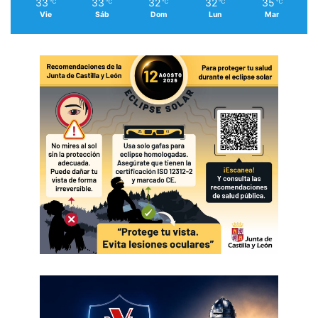
33
33
32
32
35
℃
℃
℃
℃
℃
Vie
Sáb
Dom
Lun
Mar