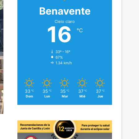
Benavente
Cielo claro
16
℃
33º - 16º
67%
1.34 km/h
33
35
35
37
37
℃
℃
℃
℃
℃
Dom
Lun
Mar
Mié
Jue