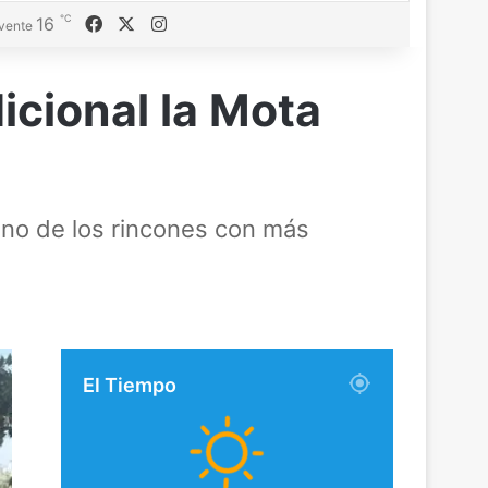
℃
Facebook
X
Instagram
16
vente
icional la Mota
 uno de los rincones con más
El Tiempo