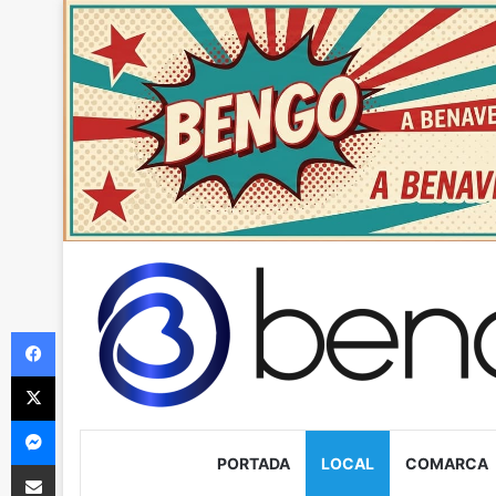
Facebook
X
Messenger
PORTADA
LOCAL
COMARCA
Compartir via Email