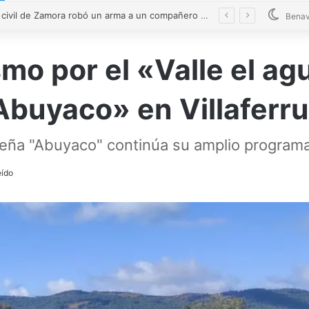
Carlos Bautista, Míster Zamora 2026: «Quiero que la gente recuerde a Zamora por sus valores, su cultura y su gente»
Benav
mo por el «Valle el ag
Abuyaco» en Villaferr
rrueña "Abuyaco" continúa su amplio program
eído