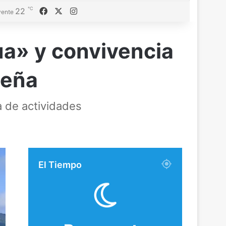
℃
Facebook
X
Instagram
22
ente
ua» y convivencia
ueña
a de actividades
El Tiempo