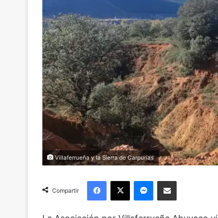
Villaferrueña y la Sierra de Carpurias
Facebook
X
Messenger
Compartir via Email
Compartir