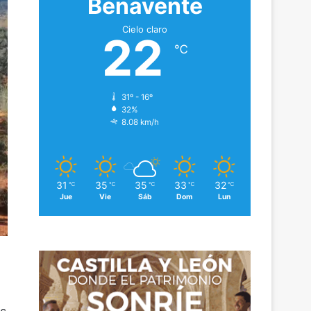
Benavente
Cielo claro
22
℃
31º - 16º
32%
8.08 km/h
31
35
35
33
32
℃
℃
℃
℃
℃
Jue
Vie
Sáb
Dom
Lun