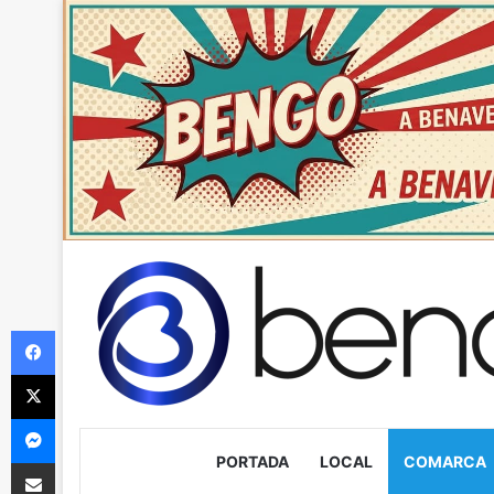
Facebook
X
Messenger
PORTADA
LOCAL
COMARCA
Compartir via Email