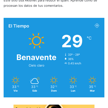
Este sitio usa Akismet para reducir el spam.
Aprende cómo se
procesan los datos de tus comentarios.
El Tiempo
29
℃
Benavente
33º - 28º
36%
0.45 km/h
Cielo claro
33
33
32
33
35
℃
℃
℃
℃
℃
Vie
Sáb
Dom
Lun
Mar