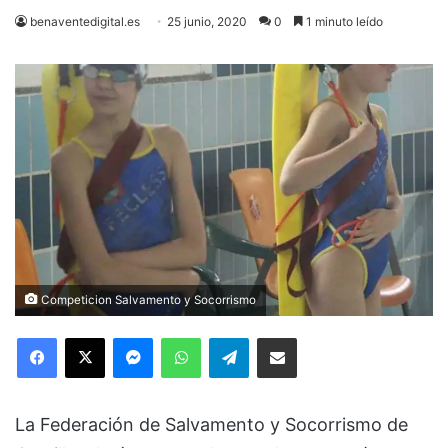
benaventedigital.es
25 junio, 2020
0
1 minuto leído
Competicion Salvamento y Socorrismo
Facebook
X
Messenger
WhatsApp
Telegram
Compartir via Email
La Federación de Salvamento y Socorrismo de