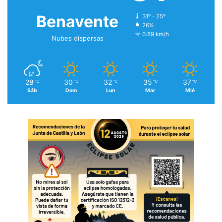
Benavente
31º - 25º
26%
0.89 km/h
Nubes dispersas
28
30
32
35
37
℃
℃
℃
℃
℃
Sáb
Dom
Lun
Mar
Mié