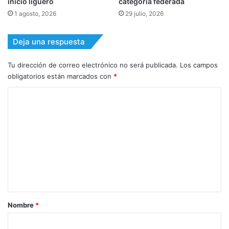
inicio liguero
categoría federada
1 agosto, 2026
29 julio, 2026
Deja una respuesta
Tu dirección de correo electrónico no será publicada.
Los campos
obligatorios están marcados con
*
C
o
m
e
n
t
a
r
Nombre
*
i