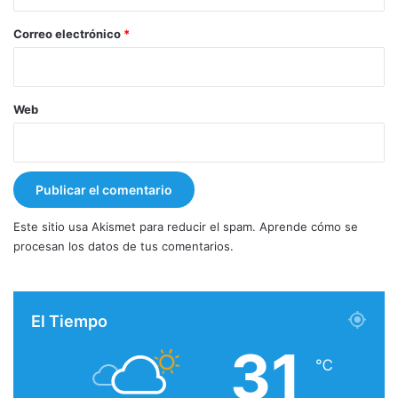
o
*
Correo electrónico
*
Web
Este sitio usa Akismet para reducir el spam.
Aprende cómo se
procesan los datos de tus comentarios.
El Tiempo
31
℃