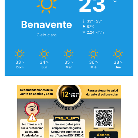
23
Benavente
33º - 23º
52%
2.24 km/h
Cielo claro
33
34
35
36
38
℃
℃
℃
℃
℃
Dom
Lun
Mar
Mié
Jue