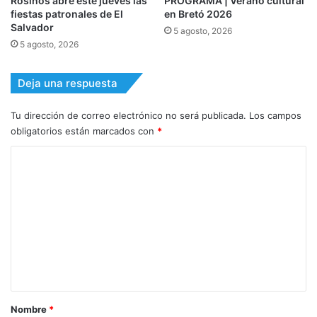
Rosinos abre este jueves las
PROGRAMA | Verano cultural
fiestas patronales de El
en Bretó 2026
Salvador
5 agosto, 2026
5 agosto, 2026
Deja una respuesta
Tu dirección de correo electrónico no será publicada.
Los campos
obligatorios están marcados con
*
C
o
m
e
n
t
a
r
Nombre
*