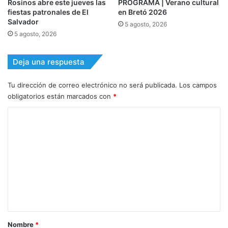
Rosinos abre este jueves las
PROGRAMA | Verano cultural
fiestas patronales de El
en Bretó 2026
Salvador
5 agosto, 2026
5 agosto, 2026
Deja una respuesta
Tu dirección de correo electrónico no será publicada.
Los campos
obligatorios están marcados con
*
C
o
m
e
n
t
a
r
Nombre
*