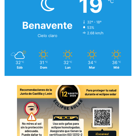
19
℃
Benavente
32º - 18º
53%
2.68 km/h
Cielo claro
32
31
32
34
36
℃
℃
℃
℃
℃
Sáb
Dom
Lun
Mar
Mié