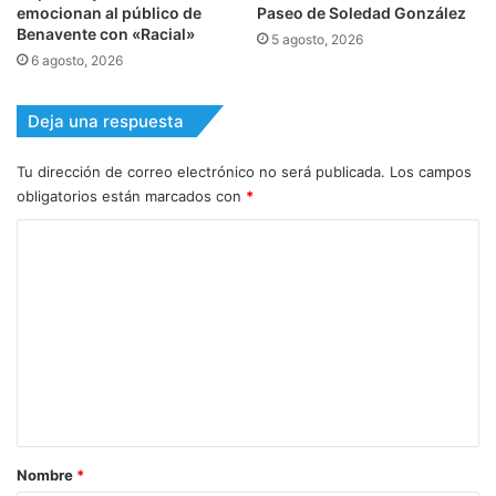
emocionan al público de
Paseo de Soledad González
Benavente con «Racial»
5 agosto, 2026
6 agosto, 2026
Deja una respuesta
Tu dirección de correo electrónico no será publicada.
Los campos
obligatorios están marcados con
*
C
o
m
e
n
t
a
r
Nombre
*