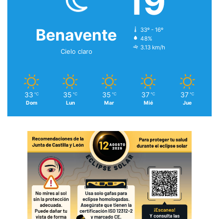
19
Benavente
33º - 16º
48%
3.13 km/h
Cielo claro
33
35
35
37
37
℃
℃
℃
℃
℃
Dom
Lun
Mar
Mié
Jue