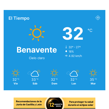
El Tiempo
32
℃
Benavente
32º - 27º
18%
4.92 km/h
Cielo claro
32
33
32
32
35
℃
℃
℃
℃
℃
Vie
Sáb
Dom
Lun
Mar