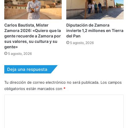
Carlos Bautista, Míster
Diputación de Zamora
Zamora 2026: «Quiero que la
invierte 1,2 millones en Tierra
gente recuerde a Zamora por
del Pan
sus valores, su cultura y su
5 agosto, 2026
gente»
5 agosto, 2026
Deja una respuesta
Tu dirección de correo electrónico no será publicada.
Los campos
obligatorios están marcados con
*
C
o
m
e