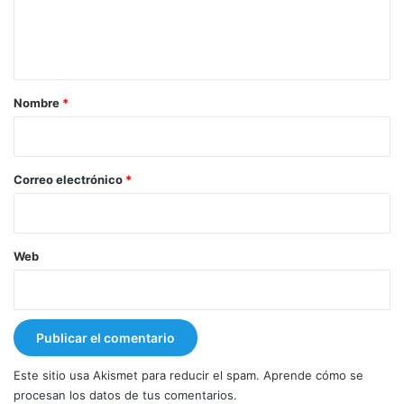
n
t
a
r
Nombre
*
i
o
*
Correo electrónico
*
Web
Este sitio usa Akismet para reducir el spam.
Aprende cómo se
procesan los datos de tus comentarios.