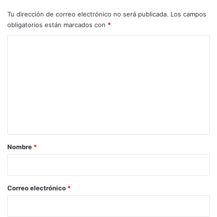
Tu dirección de correo electrónico no será publicada.
Los campos
obligatorios están marcados con
*
C
o
m
e
n
t
a
r
Nombre
*
i
o
*
Correo electrónico
*