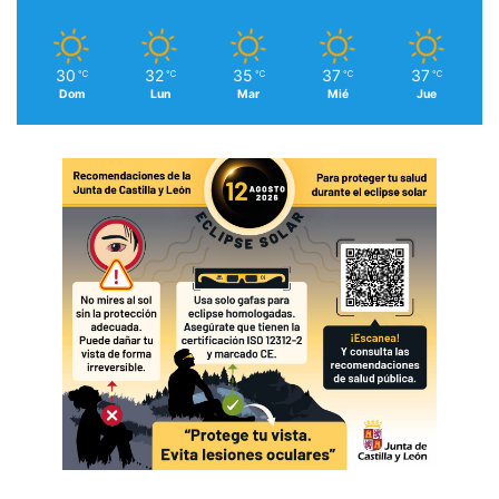
30
32
35
37
37
℃
℃
℃
℃
℃
Dom
Lun
Mar
Mié
Jue