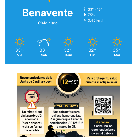
Benavente
33º - 18º
75%
0.45 km/h
Cielo claro
33
33
32
32
35
℃
℃
℃
℃
℃
Vie
Sáb
Dom
Lun
Mar