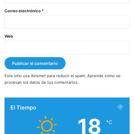
o
*
Correo electrónico
*
Web
Este sitio usa Akismet para reducir el spam.
Aprende cómo se
procesan los datos de tus comentarios.
El Tiempo
18
℃