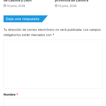
de Castilla y León
provincia de Zamora
15 junio, 2026
15 junio, 2026
Deja una respuesta
Tu dirección de correo electrónico no será publicada.
Los campos
obligatorios están marcados con
*
C
o
m
e
n
t
a
r
Nombre
*
i