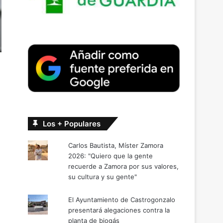
Los + Populares
Carlos Bautista, Míster Zamora
2026: "Quiero que la gente
recuerde a Zamora por sus valores,
su cultura y su gente"
El Ayuntamiento de Castrogonzalo
presentará alegaciones contra la
planta de biogás