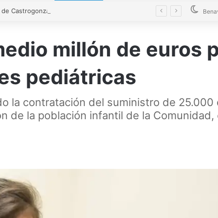
El alcalde de Castrogonzalo pide frenar la tensión tras un acto vandálico contra una edil
Bena
edio millón de euros p
es pediátricas
 la contratación del suministro de 25.000 
ión de la población infantil de la Comunidad