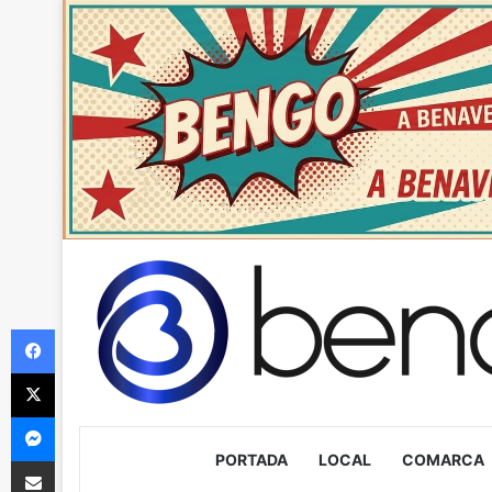
Facebook
X
Messenger
PORTADA
LOCAL
COMARCA
Compartir via Email