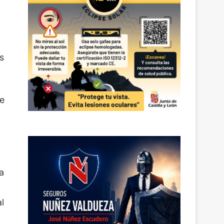
a
n
s
te
a
l