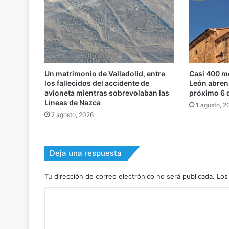
Un matrimonio de Valladolid, entre
Casi 400 m
los fallecidos del accidente de
León abren 
avioneta mientras sobrevolaban las
próximo 6 
Líneas de Nazca
1 agosto, 2
2 agosto, 2026
Deja una respuesta
Tu dirección de correo electrónico no será publicada.
Los
C
o
m