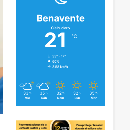
Benavente
Cielo claro
21
℃
33º - 17º
60%
3.58 km/h
33
35
32
32
35
℃
℃
℃
℃
℃
Vie
Sáb
Dom
Lun
Mar