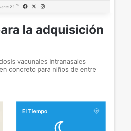
℃
Facebook
X
Instagram
21
vente
ara la adquisición
dosis vacunales intranasales
, en concreto para niños de entre
El Tiempo