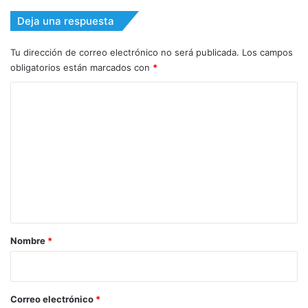
Deja una respuesta
Tu dirección de correo electrónico no será publicada.
Los campos
obligatorios están marcados con
*
C
o
m
e
n
t
a
r
Nombre
*
i
o
*
Correo electrónico
*