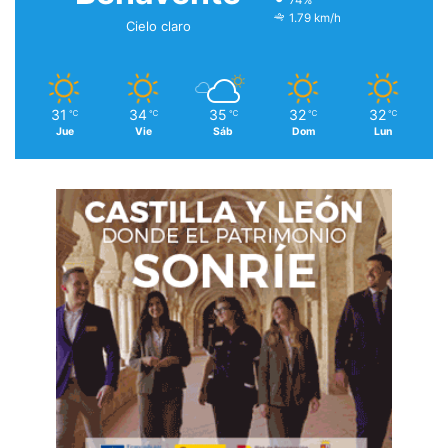
74%
1.79 km/h
Cielo claro
31
34
35
32
32
℃
℃
℃
℃
℃
Jue
Vie
Sáb
Dom
Lun