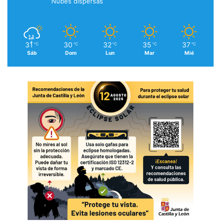
Nubes dispersas
31
30
32
35
37
℃
℃
℃
℃
℃
Sáb
Dom
Lun
Mar
Mié