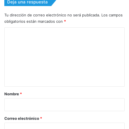
Deja una respuesta
Tu dirección de correo electrónico no será publicada.
Los campos
obligatorios están marcados con
*
C
o
m
e
n
t
a
r
Nombre
*
i
o
*
Correo electrónico
*