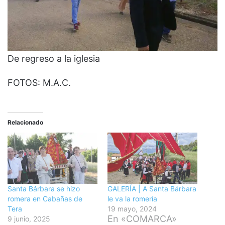
De regreso a la iglesia
FOTOS: M.A.C.
Relacionado
Santa Bárbara se hizo
GALERÍA | A Santa Bárbara
romera en Cabañas de
le va la romería
Tera
19 mayo, 2024
En «COMARCA»
9 junio, 2025