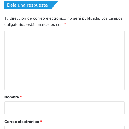
Deja una respuesta
Tu dirección de correo electrónico no será publicada.
Los campos
obligatorios están marcados con
*
C
o
m
e
n
t
a
r
Nombre
*
i
o
*
Correo electrónico
*