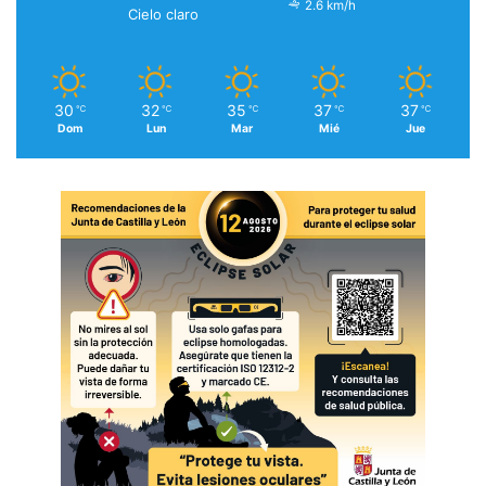
2.6 km/h
Cielo claro
30
32
35
37
37
℃
℃
℃
℃
℃
Dom
Lun
Mar
Mié
Jue