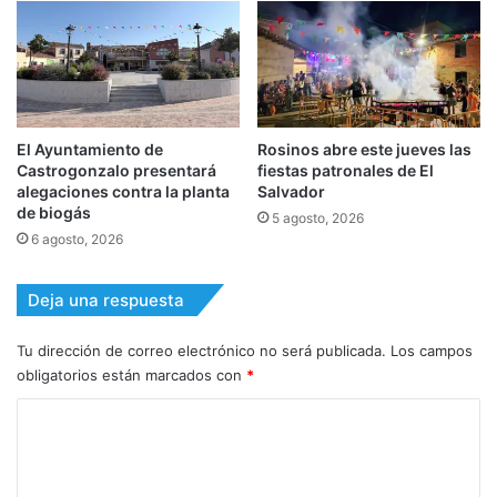
El Ayuntamiento de
Rosinos abre este jueves las
Castrogonzalo presentará
fiestas patronales de El
alegaciones contra la planta
Salvador
de biogás
5 agosto, 2026
6 agosto, 2026
Deja una respuesta
Tu dirección de correo electrónico no será publicada.
Los campos
obligatorios están marcados con
*
C
o
m