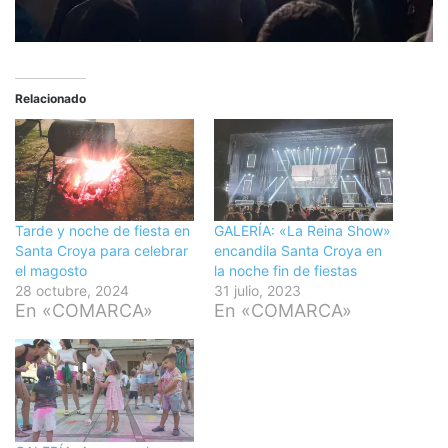
Relacionado
Tarde y noche de fiesta en
GALERÍA: «La Reina Show»
Santa Croya para celebrar
encandila Santa Croya en
el magosto
la noche fin de fiestas
28 octubre, 2024
31 julio, 2023
En «COMARCA»
En «COMARCA»