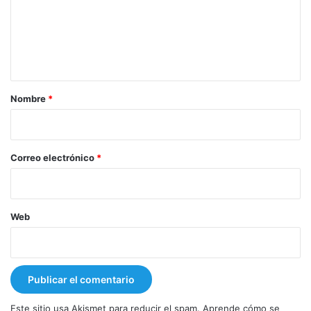
e
n
t
a
r
Nombre
*
i
o
*
Correo electrónico
*
Web
Este sitio usa Akismet para reducir el spam.
Aprende cómo se