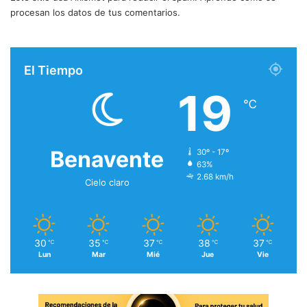
procesan los datos de tus comentarios.
El Tiempo
19
℃
Benavente
30º - 17º
63%
2.68 km/h
Cielo claro
30
35
37
38
37
℃
℃
℃
℃
℃
Lun
Mar
Mié
Jue
Vie