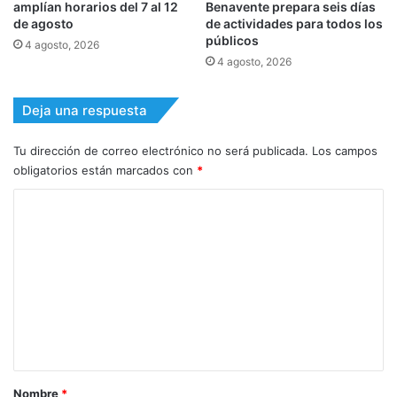
amplían horarios del 7 al 12
Benavente prepara seis días
de agosto
de actividades para todos los
públicos
4 agosto, 2026
4 agosto, 2026
Deja una respuesta
Tu dirección de correo electrónico no será publicada.
Los campos
obligatorios están marcados con
*
C
o
m
e
n
t
a
r
Nombre
*