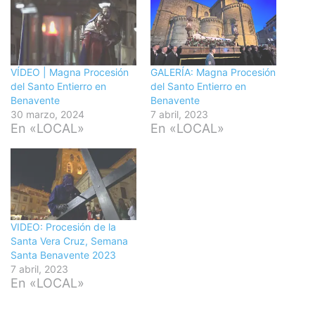
VÍDEO | Magna Procesión
GALERÍA: Magna Procesión
del Santo Entierro en
del Santo Entierro en
Benavente
Benavente
30 marzo, 2024
7 abril, 2023
En «LOCAL»
En «LOCAL»
VIDEO: Procesión de la
Santa Vera Cruz, Semana
Santa Benavente 2023
7 abril, 2023
En «LOCAL»