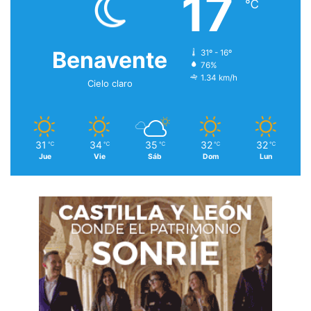
17
℃
Benavente
31º - 16º
76%
1.34 km/h
Cielo claro
31
34
35
32
32
℃
℃
℃
℃
℃
Jue
Vie
Sáb
Dom
Lun