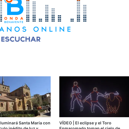
iluminará Santa María con
VÍDEO | El eclipse y el Toro
ulo inédito de luz y
Enmaromado toman el cielo de