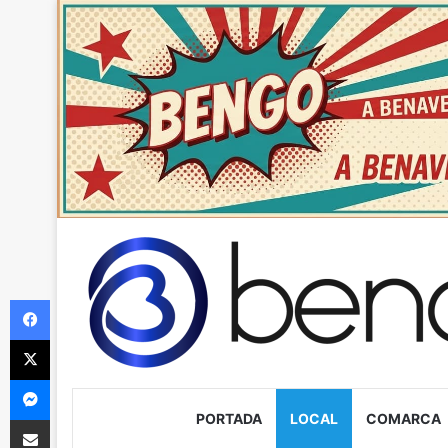
Facebook
X
Messenger
PORTADA
LOCAL
COMARCA
Compartir via Email