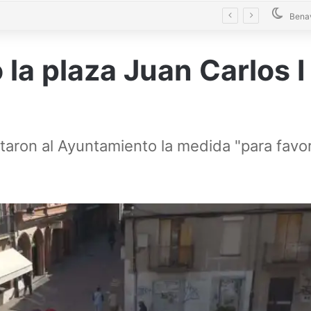
Castrogonzalo convierte las matemáticas en un juego para toda la familia
Bena
o la plaza Juan Carlos I
taron al Ayuntamiento la medida "para favor