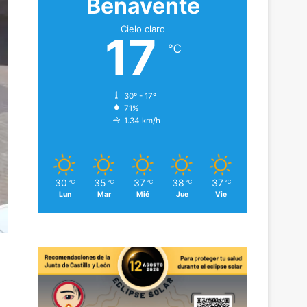
Benavente
Cielo claro
17
℃
30º - 17º
71%
1.34 km/h
30
35
37
38
37
℃
℃
℃
℃
℃
Lun
Mar
Mié
Jue
Vie