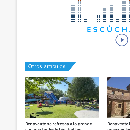
Otros artículos
Benavente se refresca a lo grande
Benavente 
con una tarde de hinchables
un espectác