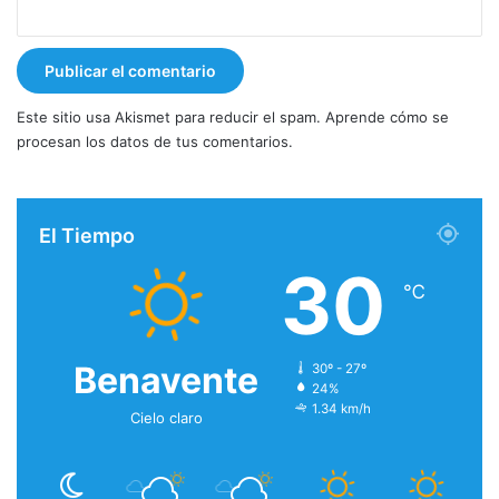
Este sitio usa Akismet para reducir el spam.
Aprende cómo se
procesan los datos de tus comentarios.
El Tiempo
30
℃
Benavente
30º - 27º
24%
1.34 km/h
Cielo claro