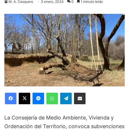
M. A. Casquero
3 enero, 2024
0
1 minuto leído
Facebook
X
Messenger
WhatsApp
Telegram
Compartir via Email
La Consejería de Medio Ambiente, Vivienda y
Ordenación del Territorio, convoca subvenciones