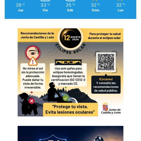
29
33
35
32
32
℃
℃
℃
℃
℃
Jue
Vie
Sáb
Dom
Lun