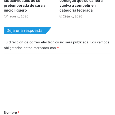
las actividades de su
consigue que su cantera
pretemporada de cara al
vuelva a competir en
inicio liguero
categoría federada
1 agosto, 2026
29 julio, 2026
Deja una respuesta
Tu dirección de correo electrónico no será publicada.
Los campos
obligatorios están marcados con
*
C
o
m
e
n
t
a
r
Nombre
*