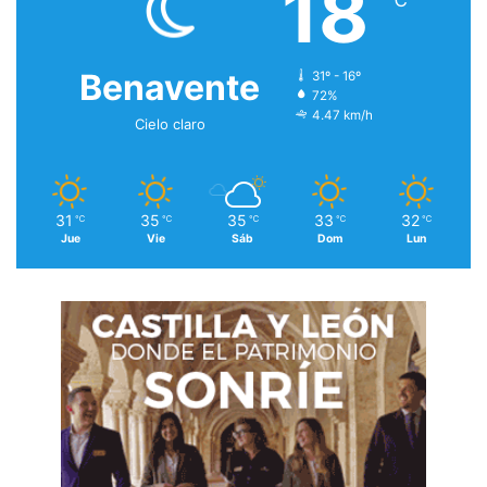
18
Benavente
31º - 16º
72%
4.47 km/h
Cielo claro
31
35
35
33
32
℃
℃
℃
℃
℃
Jue
Vie
Sáb
Dom
Lun