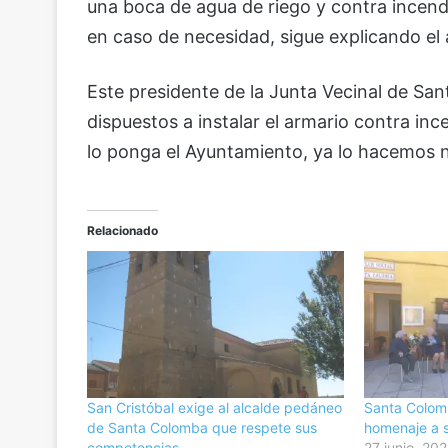
una boca de agua de riego y contra incen
en caso de necesidad, sigue explicando el 
Este presidente de la Junta Vecinal de San
dispuestos a instalar el armario contra in
lo ponga el Ayuntamiento, ya lo hacemos n
Relacionado
San Cristóbal exige al alcalde pedáneo
Santa Colomb
de Santa Colomba que respete sus
homenaje a 
competencias
27 junio, 20