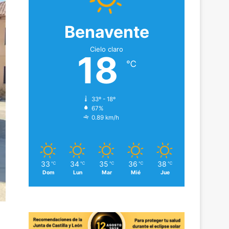
Benavente
Cielo claro
18
℃
33º - 18º
67%
0.89 km/h
33
34
35
36
38
℃
℃
℃
℃
℃
Dom
Lun
Mar
Mié
Jue