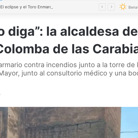
VÍDEO | El eclipse y el Toro Enmaromado toman el cielo de Benavente con 300 drones
Bena
diga”: la alcaldesa de
Colomba de las Carabi
armario contra incendios junto a la torre d
 Mayor, junto al consultorio médico y una b
s