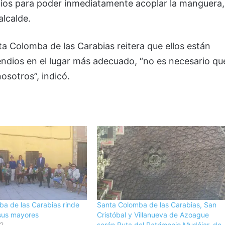
dios para poder inmediatamente acoplar la manguera,
alcalde.
ta Colomba de las Carabias reitera que ellos están
cendios en el lugar más adecuado, “no es necesario qu
osotros”, indicó.
a de las Carabias rinde
Santa Colomba de las Carabias, San
sus mayores
Cristóbal y Villanueva de Azoague
22
serán Ruta del Patrimonio Mudéjar, de