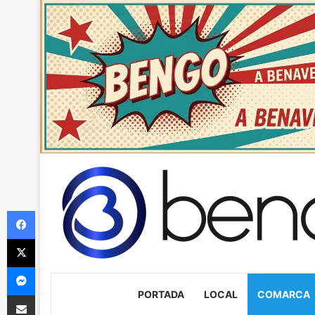
Facebook
X
Messenger
PORTADA
LOCAL
COMARCA
Compartir via Email