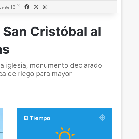
℃
Facebook
X
Instagram
16
vente
 San Cristóbal al
as
e la iglesia, monumento declarado
oca de riego para mayor
El Tiempo