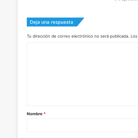
Deja una respuesta
Tu dirección de correo electrónico no será publicada.
Los
C
o
m
e
n
t
a
r
Nombre
*
i
o