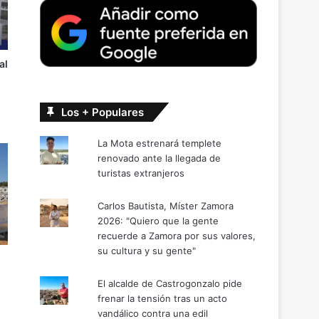
al
Los + Populares
La Mota estrenará templete
renovado ante la llegada de
turistas extranjeros
Carlos Bautista, Míster Zamora
2026: "Quiero que la gente
recuerde a Zamora por sus valores,
su cultura y su gente"
El alcalde de Castrogonzalo pide
frenar la tensión tras un acto
vandálico contra una edil