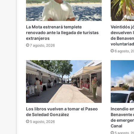
La Mota estrenará templete
Veintidós 
renovado ante la llegada de turistas
devuelven l
extranjeros
de Benaven
voluntaria
7 agosto, 2026
6 agosto, 
Los libros vuelven a tomar el Paseo
Incendio e
de Soledad González
Benavente m
de emergenc
5 agosto, 2026
Canal
5 agosto, 