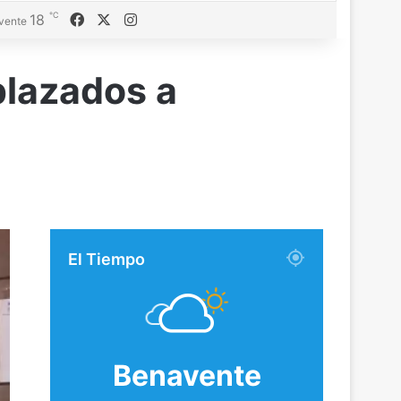
℃
Facebook
X
Instagram
18
vente
splazados a
El Tiempo
Benavente