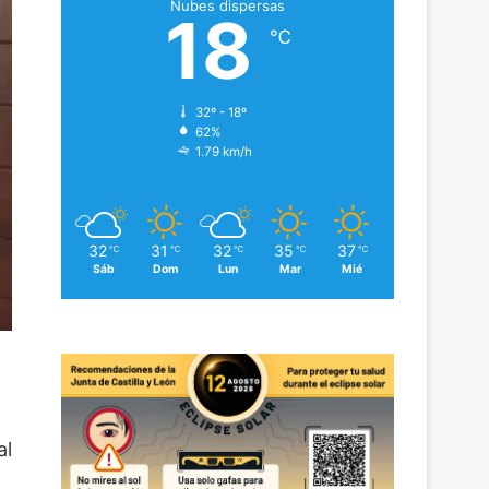
Nubes dispersas
18
℃
32º - 18º
62%
1.79 km/h
32
31
32
35
37
℃
℃
℃
℃
℃
Sáb
Dom
Lun
Mar
Mié
al