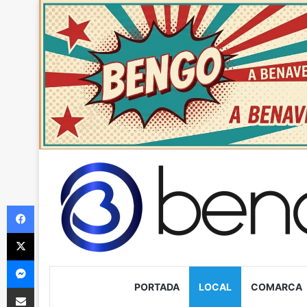
Facebook
X
Messenger
PORTADA
LOCAL
COMARCA
Compartir via Email