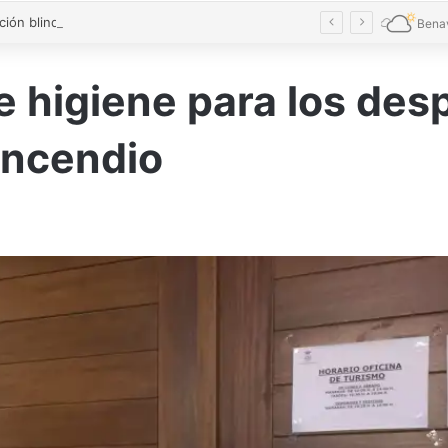
La Diputación blinda la limpieza de fosas sépticas en más de 200 pueblos de Zamora
Bena
de higiene para los de
incendio