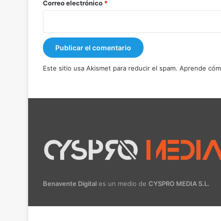
*
Correo electrónico
*
Este sitio usa Akismet para reducir el spam.
Aprende cómo
Benavente Digital
es un medio de
CYSPRO MEDIA S.L.