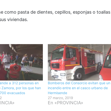
ene como pasta de dientes, cepillos, esponjas o toallas
sus viviendas.
iende a 312 personas en
Bomberos del Consorcio evitan que un
 Zamora, por los que han
incendio entre en el casco urbano de
.700 evacuados
Hermisende
22
27 marzo, 2019
INCIA»
En «PROVINCIA»