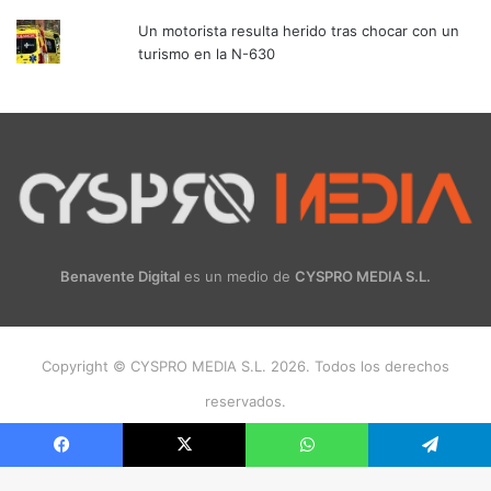
Un motorista resulta herido tras chocar con un
turismo en la N-630
Benavente Digital
es un medio de
CYSPRO MEDIA S.L.
Copyright © CYSPRO MEDIA S.L. 2026. Todos los derechos
reservados.
Facebook
X
Instagram
Facebook
X
WhatsApp
Telegram