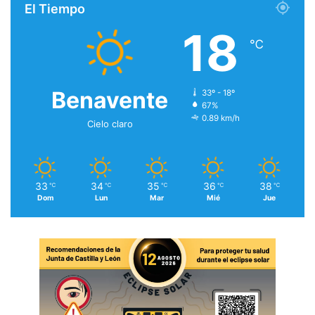
El Tiempo
18
℃
Benavente
33º - 18º
67%
0.89 km/h
Cielo claro
33
34
35
36
38
℃
℃
℃
℃
℃
Dom
Lun
Mar
Mié
Jue