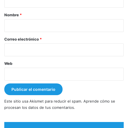
a
r
Nombre
*
i
o
*
Correo electrónico
*
Web
Este sitio usa Akismet para reducir el spam.
Aprende cómo se
procesan los datos de tus comentarios.