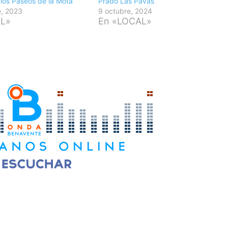
n los Paseos de la Mota
Prado Las Pavas
e, 2023
9 octubre, 2024
AL»
En «LOCAL»