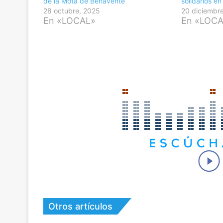
de la Mota de Benavente
solidarios e
28 octubre, 2025
20 diciembr
En «LOCAL»
En «LOC
Otros artículos