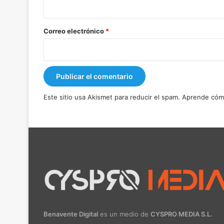
i
o
*
Correo electrónico
*
Este sitio usa Akismet para reducir el spam.
Aprende cómo
Benavente Digital
es un medio de
CYSPRO MEDIA S.L.