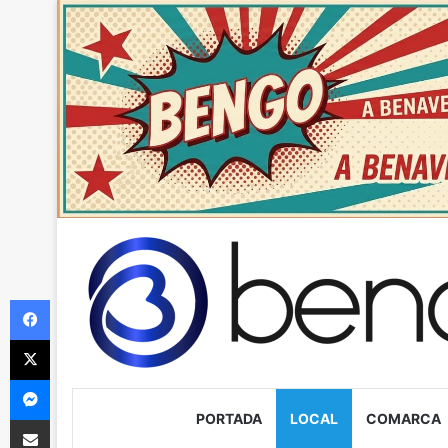
Facebook
X
Messenger
PORTADA
LOCAL
COMARCA
Compartir via Email