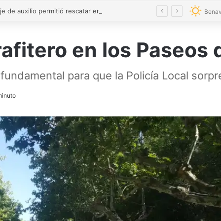
Un mensaje de auxilio permitió rescatar en Zamora a una mujer secuestrada por su pareja
Benav
afitero en los Paseos 
fundamental para que la Policía Local sorpr
inuto