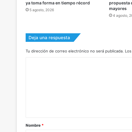
ya toma forma en tiempo récord
propuesta 
mayores
5 agosto, 2026
4 agosto, 
Deja una respuesta
Tu dirección de correo electrónico no será publicada.
Los
C
o
m
e
n
t
a
r
Nombre
*