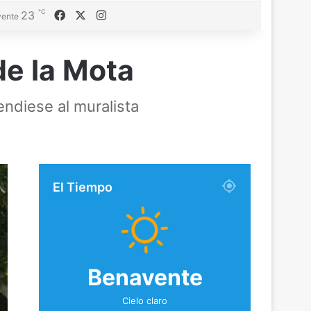
℃
Facebook
X
Instagram
23
ente
de la Mota
endiese al muralista
El Tiempo
Benavente
Cielo claro