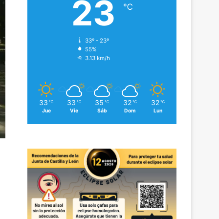
23
℃
33º - 23º
55%
3.13 km/h
33
33
35
32
32
℃
℃
℃
℃
℃
Jue
Vie
Sáb
Dom
Lun