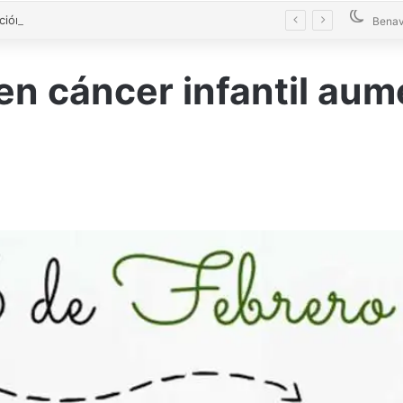
La Diputación blinda la limpieza de fosas sépticas en más de 200 pueblos de Zamora
Benav
en cáncer infantil aum