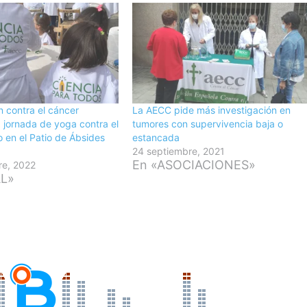
n contra el cáncer
La AECC pide más investigación en
 jornada de yoga contra el
tumores con supervivencia baja o
 en el Patio de Ábsides
estancada
24 septiembre, 2021
En «ASOCIACIONES»
re, 2022
AL»