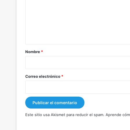
m
e
n
t
a
r
Nombre
*
i
o
*
Correo electrónico
*
Este sitio usa Akismet para reducir el spam.
Aprende cómo