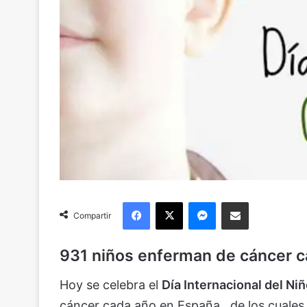
Facebook
X
Messenger
Compartir via Email
Compartir
931 niños enferman de cáncer 
Hoy se celebra el
Día Internacional del Ni
cáncer cada año en España., de los cuales 