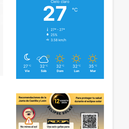
Cielo claro
27
℃
27º - 27º
25%
3.58 km/h
27
32
32
32
35
℃
℃
℃
℃
℃
Vie
Sáb
Dom
Lun
Mar