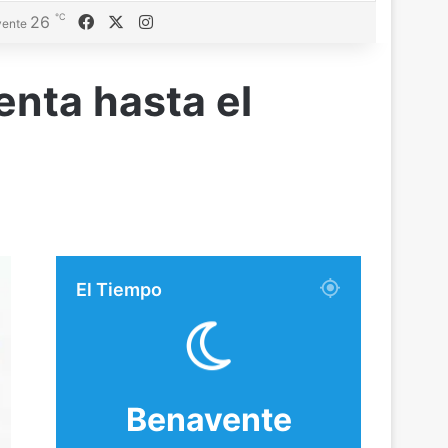
℃
26
Facebook
X
Instagram
ente
enta hasta el
El Tiempo
Benavente