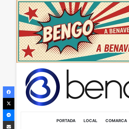
Facebook
X
Messenger
PORTADA
LOCAL
COMARCA
Compartir via Email