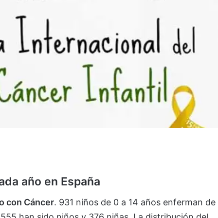
cada año en España
ño con Cáncer
. 931 niños de 0 a 14 años enferman de
555 han sido niños y 376 niñas. La distribución del