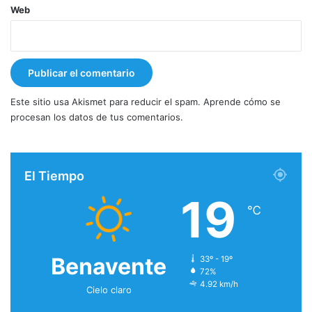
Web
Este sitio usa Akismet para reducir el spam.
Aprende cómo se
procesan los datos de tus comentarios.
El Tiempo
19
℃
Benavente
33º - 19º
72%
4.92 km/h
Cielo claro