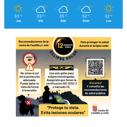
33
33
35
32
32
℃
℃
℃
℃
℃
Jue
Vie
Sáb
Dom
Lun