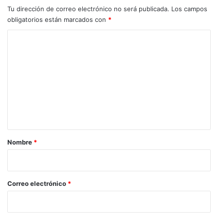
Tu dirección de correo electrónico no será publicada.
Los campos
obligatorios están marcados con
*
C
o
m
e
n
t
a
r
Nombre
*
i
o
*
Correo electrónico
*