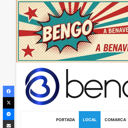
Facebook
X
Messenger
PORTADA
LOCAL
COMARCA
Compartir via Email