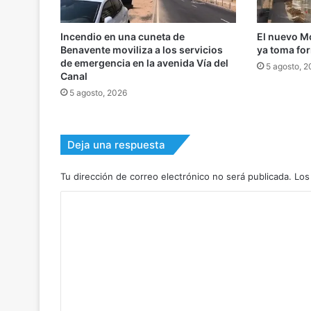
Incendio en una cuneta de
El nuevo M
Benavente moviliza a los servicios
ya toma fo
de emergencia en la avenida Vía del
5 agosto, 
Canal
5 agosto, 2026
Deja una respuesta
Tu dirección de correo electrónico no será publicada.
Los
C
o
m
e
n
t