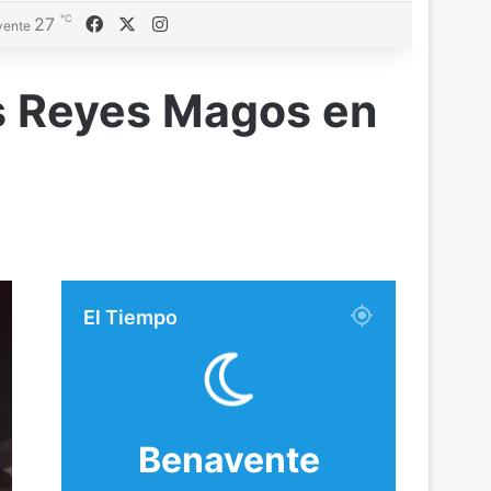
℃
Facebook
X
Instagram
27
vente
os Reyes Magos en
El Tiempo
Benavente