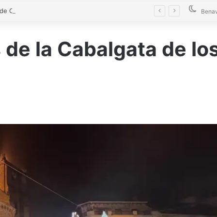
El alcalde de Castrogonzalo pide frenar la tensión tras un acto vandálico contra una edil
Bena
s de la Cabalgata de l