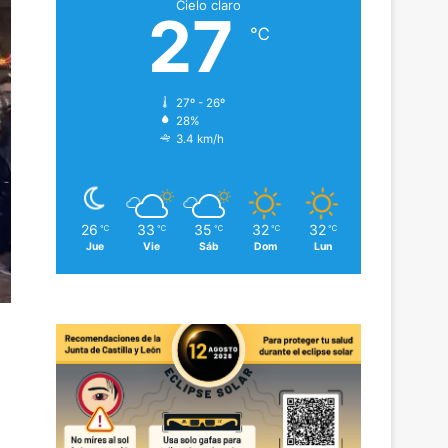
Cielo claro
27
℃
27º - 26º
28%
3.4 km/h
26
33
35
32
32
℃
℃
℃
℃
℃
Jue
Vie
Sáb
Dom
Lun