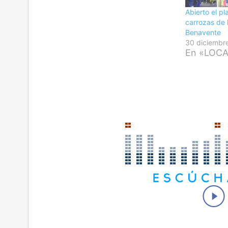
Abierto el pl
carrozas de
Benavente
30 diciembr
En «LOC