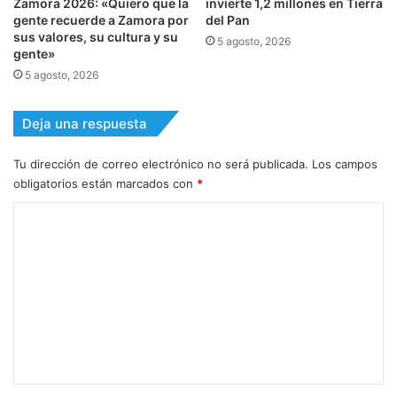
Zamora 2026: «Quiero que la
invierte 1,2 millones en Tierra
gente recuerde a Zamora por
del Pan
sus valores, su cultura y su
5 agosto, 2026
gente»
5 agosto, 2026
Deja una respuesta
Tu dirección de correo electrónico no será publicada.
Los campos
obligatorios están marcados con
*
C
o
m
e
n
t
a