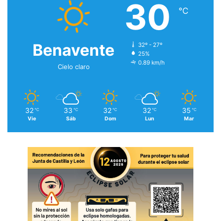
30
℃
Benavente
32º - 27º
25%
0.89 km/h
Cielo claro
32
33
32
32
35
℃
℃
℃
℃
℃
Vie
Sáb
Dom
Lun
Mar