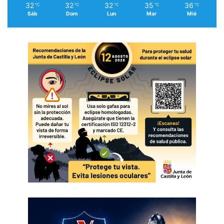
32
32
32
35
36
℃
℃
℃
℃
℃
Sáb
Dom
Lun
Mar
Mié