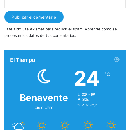
Este sitio usa Akismet para reducir el spam.
Aprende cómo se
procesan los datos de tus comentarios.
El Tiempo
24
℃
Benavente
32º - 19º
35%
2.97 km/h
Cielo claro