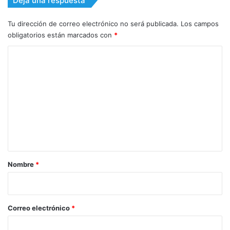
Deja una respuesta
Tu dirección de correo electrónico no será publicada.
Los campos
obligatorios están marcados con
*
C
o
m
e
n
t
a
r
Nombre
*
i
o
*
Correo electrónico
*