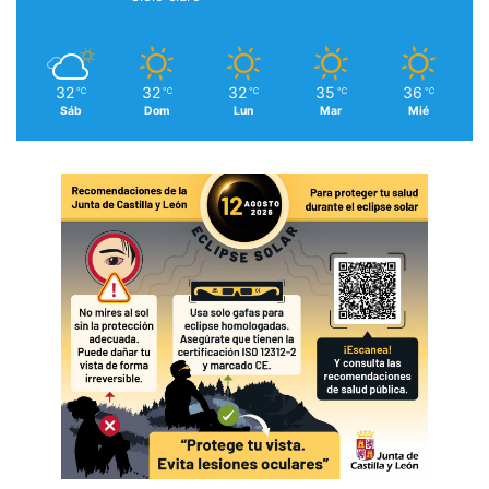
32
32
32
35
36
℃
℃
℃
℃
℃
Sáb
Dom
Lun
Mar
Mié