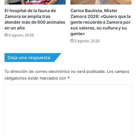
El hospital de la fauna de
Carlos Bautista, Míster
Zamora se amplía tras
Zamora 2026: «Quiero que la
atender más de 600 animales
gente recuerde a Zamora por
en un año
sus valores, su cultura y su
gente»
6 agosto, 2026
5 agosto, 2026
Deja una respuesta
Tu dirección de correo electrónico no será publicada.
Los campos
obligatorios están marcados con
*
C
o
m
e
n
t