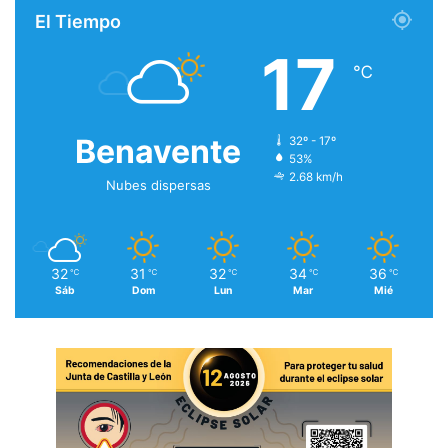
El Tiempo
17
℃
Benavente
32º - 17º
53%
2.68 km/h
Nubes dispersas
32
31
32
34
36
℃
℃
℃
℃
℃
Sáb
Dom
Lun
Mar
Mié