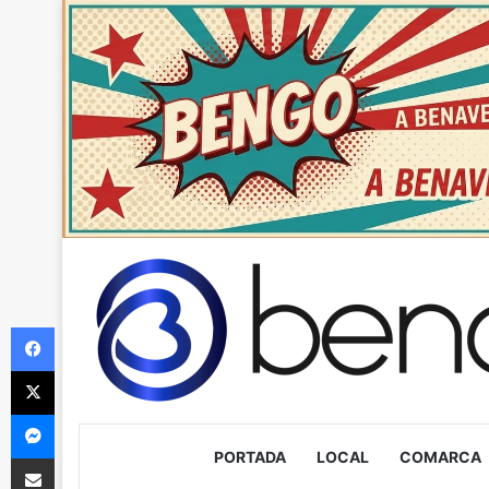
Facebook
X
Messenger
PORTADA
LOCAL
COMARCA
Compartir via Email