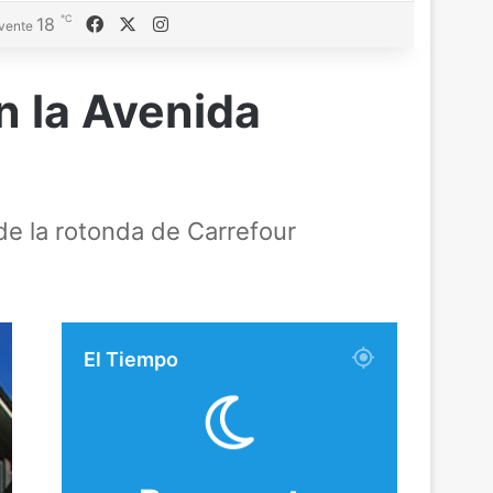
℃
Facebook
X
Instagram
18
vente
n la Avenida
de la rotonda de Carrefour
El Tiempo