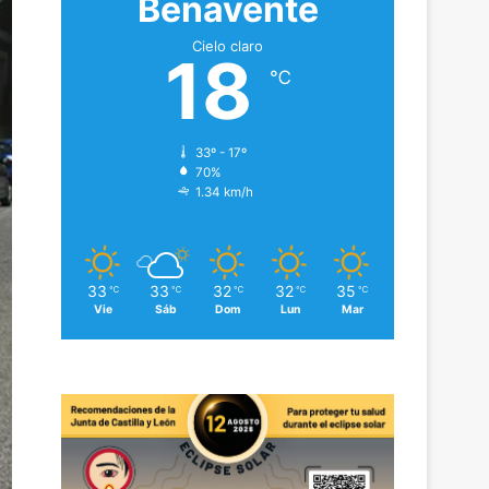
Benavente
Cielo claro
18
℃
33º - 17º
70%
1.34 km/h
33
33
32
32
35
℃
℃
℃
℃
℃
Vie
Sáb
Dom
Lun
Mar