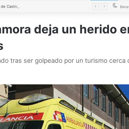
El alcalde de Castrogonzalo pide frenar la tensión tras un acto vandálico contra una edil
Bena
amora deja un herido e
s
do tras ser golpeado por un turismo cerca 