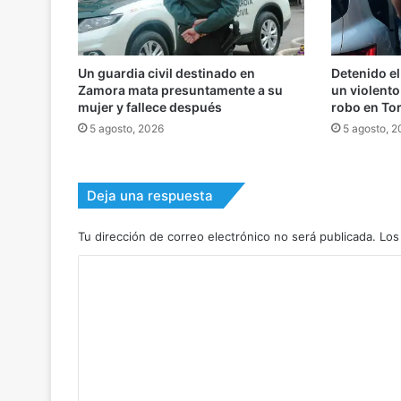
Un guardia civil destinado en
Detenido el
Zamora mata presuntamente a su
un violento
mujer y fallece después
robo en To
5 agosto, 2026
5 agosto, 
Deja una respuesta
Tu dirección de correo electrónico no será publicada.
Los
C
o
m
e
n