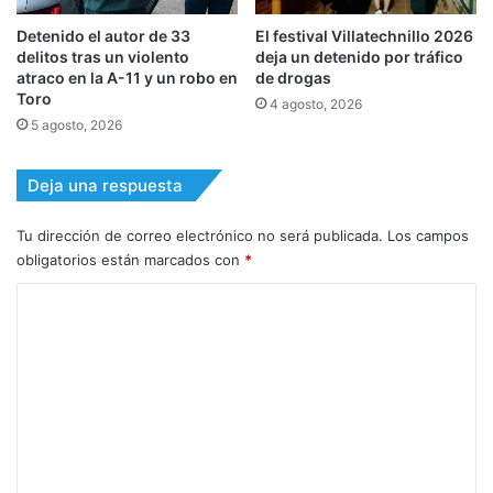
Detenido el autor de 33
El festival Villatechnillo 2026
delitos tras un violento
deja un detenido por tráfico
atraco en la A-11 y un robo en
de drogas
Toro
4 agosto, 2026
5 agosto, 2026
Deja una respuesta
Tu dirección de correo electrónico no será publicada.
Los campos
obligatorios están marcados con
*
C
o
m
e
n
t