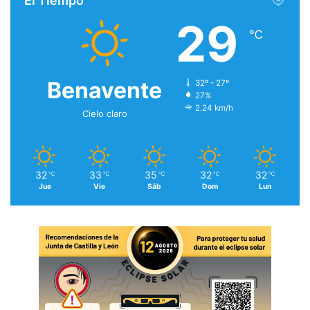
El Tiempo
29
℃
Benavente
32º - 27º
27%
2.24 km/h
Cielo claro
32
33
35
32
32
℃
℃
℃
℃
℃
Jue
Vie
Sáb
Dom
Lun