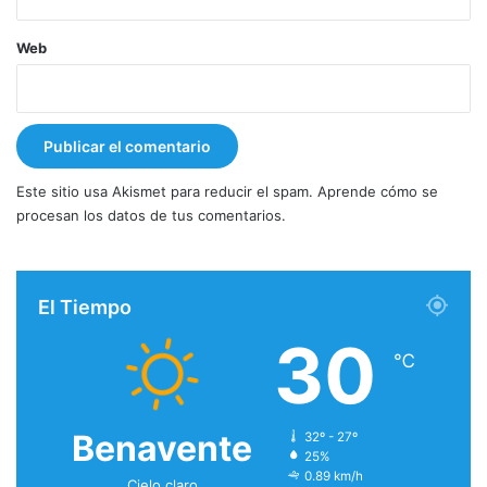
Web
Este sitio usa Akismet para reducir el spam.
Aprende cómo se
procesan los datos de tus comentarios.
El Tiempo
30
℃
Benavente
32º - 27º
25%
0.89 km/h
Cielo claro