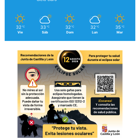
32
33
32
32
35
℃
℃
℃
℃
℃
Vie
Sáb
Dom
Lun
Mar