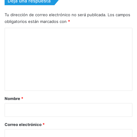
Deja una respuesta
Tu dirección de correo electrónico no será publicada.
Los campos
obligatorios están marcados con
*
C
o
m
e
n
t
a
r
Nombre
*
i
o
*
Correo electrónico
*