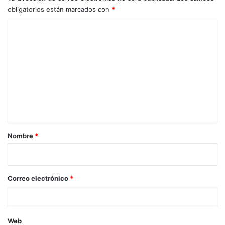
obligatorios están marcados con
*
C
o
m
e
n
t
a
r
Nombre
*
i
o
*
Correo electrónico
*
Web