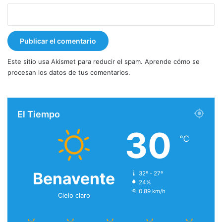
Este sitio usa Akismet para reducir el spam.
Aprende cómo se
procesan los datos de tus comentarios.
El Tiempo
30
℃
Benavente
32º - 27º
24%
0.89 km/h
Cielo claro