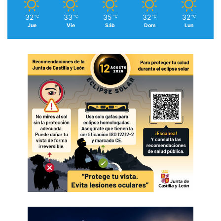
32
33
35
32
32
℃
℃
℃
℃
℃
Jue
Vie
Sáb
Dom
Lun